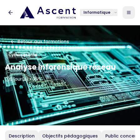
Informatique
Retour aux formations
Cybersécurité
Analyse inforensique réseau
5 jour(s)
•
35h
Description
Objectifs pédagogiques
Public concern