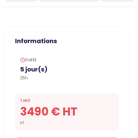
Informations
DURÉE
5 jour(s)
35h
TARIF
3490 € HT
HT