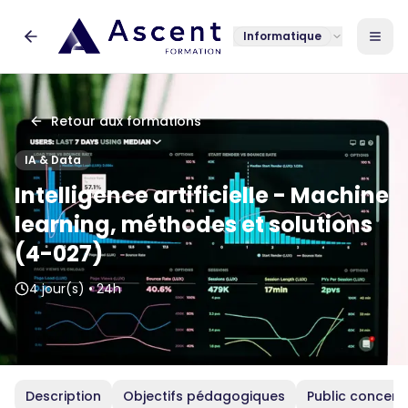
Informatique
Retour aux formations
IA & Data
Intelligence artificielle - Machine
learning, méthodes et solutions
(4-027)
4 jour(s)
•
24h
Description
Objectifs pédagogiques
Public concern